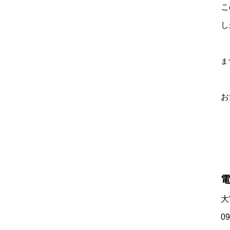
こ
し
ま
お
大
09